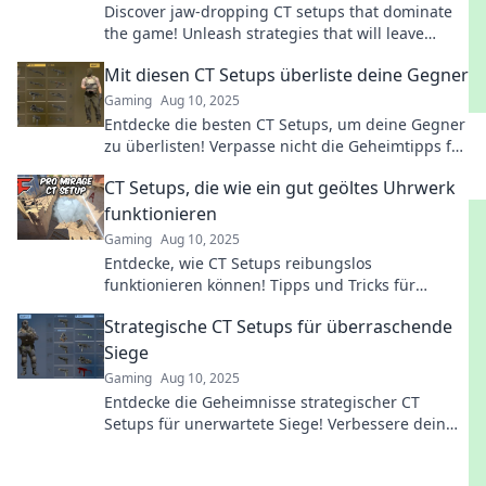
Discover jaw-dropping CT setups that dominate
the game! Unleash strategies that will leave
terrorists trembling and craving victory.
Mit diesen CT Setups überliste deine Gegner
Gaming
Aug 10, 2025
Entdecke die besten CT Setups, um deine Gegner
zu überlisten! Verpasse nicht die Geheimtipps für
unbesiegbare Strategien!
CT Setups, die wie ein gut geöltes Uhrwerk
funktionieren
Gaming
Aug 10, 2025
Entdecke, wie CT Setups reibungslos
funktionieren können! Tipps und Tricks für
effiziente Abläufe, die deinen Erfolg steigern!
Strategische CT Setups für überraschende
Siege
Gaming
Aug 10, 2025
Entdecke die Geheimnisse strategischer CT
Setups für unerwartete Siege! Verbessere dein
Gameplay und überliste deine Gegner!