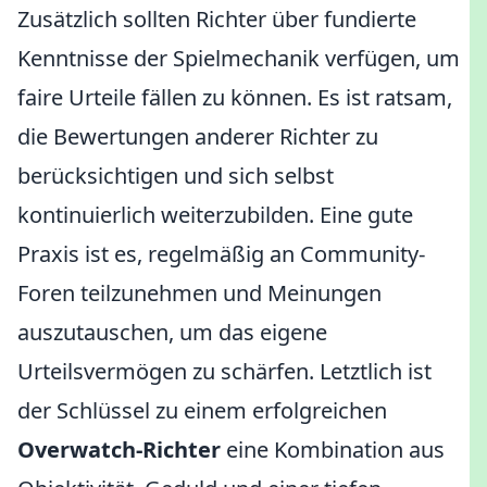
Zusätzlich sollten Richter über fundierte
Kenntnisse der Spielmechanik verfügen, um
faire Urteile fällen zu können. Es ist ratsam,
die Bewertungen anderer Richter zu
berücksichtigen und sich selbst
kontinuierlich weiterzubilden. Eine gute
Praxis ist es, regelmäßig an Community-
Foren teilzunehmen und Meinungen
auszutauschen, um das eigene
Urteilsvermögen zu schärfen. Letztlich ist
der Schlüssel zu einem erfolgreichen
Overwatch-Richter
eine Kombination aus