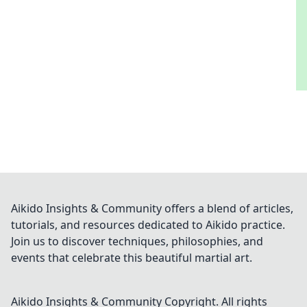
Aikido Insights & Community offers a blend of articles,
tutorials, and resources dedicated to Aikido practice.
Join us to discover techniques, philosophies, and
events that celebrate this beautiful martial art.
Aikido Insights & Community
Copyright. All rights