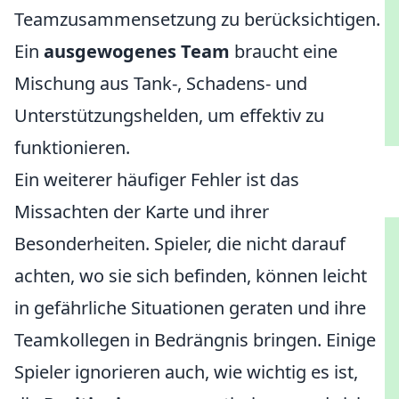
Teamzusammensetzung zu berücksichtigen.
Ein
ausgewogenes Team
braucht eine
Mischung aus Tank-, Schadens- und
Unterstützungshelden, um effektiv zu
funktionieren.
Ein weiterer häufiger Fehler ist das
Missachten der Karte und ihrer
Besonderheiten. Spieler, die nicht darauf
achten, wo sie sich befinden, können leicht
in gefährliche Situationen geraten und ihre
Teamkollegen in Bedrängnis bringen. Einige
Spieler ignorieren auch, wie wichtig es ist,